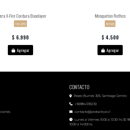
era X-Fire Cordura Baselayer
Mosqueton Rothco
TRU-SPEC
ROTHCO
$ 6.990
$ 4.500
Agregar
Agregar
CONTACTO
Paseo Bulnes 305, Santiago Centro
+56984339230
iciones
contacto@protactical.cl
Lunes a Viernes 10:00 a 13:30-14:30 1
10:00 a 14:00hrs.