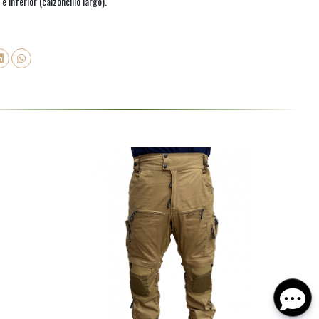
e inferior (calzoncillo largo).