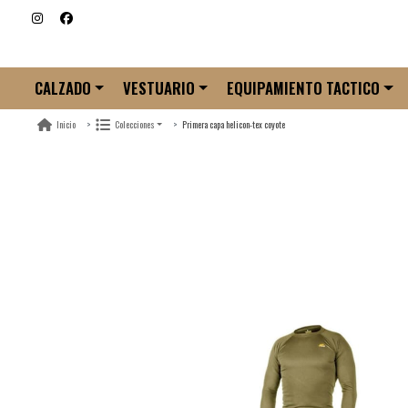
CALZADO
VESTUARIO
EQUIPAMIENTO TACTICO
Primera capa helicon-tex coyote
Inicio
Colecciones