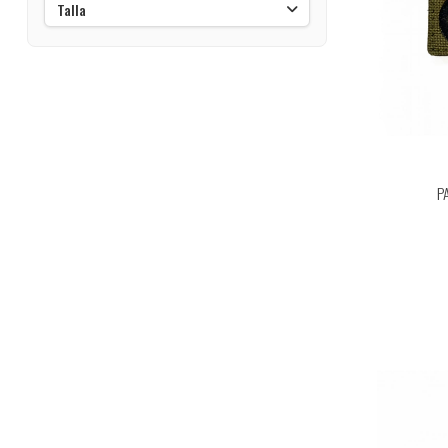
Talla
P