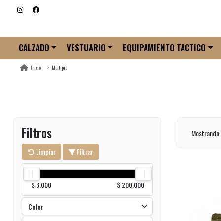
CALZADO
VESTUARIO
EQUIPAMIENTO TACTICO
Multipro
Inicio
Filtros
Mostrando 
Limpiar
Filtrar
$ 3.000
$ 200.000
Color