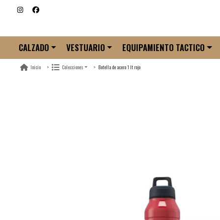
CALZADO
VESTUARIO
EQUIPAMIENTO TACTICO
Botella de acero 1 lt rojo
Inicio
Colecciones