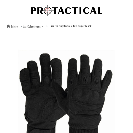
Guantes fury tactical full finger black
Inicio
Colecciones